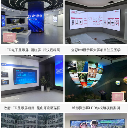
LED电子显示屏_圆柱屏_武汉锐科展
全彩led显示屏大屏项目兰卫医学
厅
政府LED显示屏项目_昆山开发区某国
球形异形屏LED软模组项目案例
有单位LED大屏