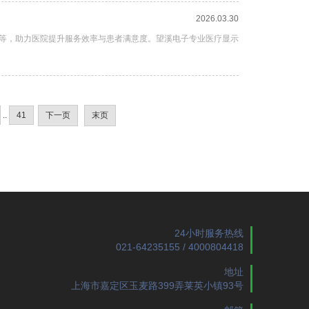
2026.03.30
示等，助力医院提升服务效率与患者满意度。望溪电子专业医疗显示
..
41
下一页
末页
24小时服务热线
021-64235155 / 4000804418
地址
上海市嘉定区玉麦路399弄莱英小镇93号