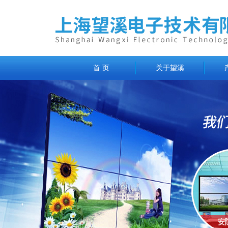
首 页
关于望溪