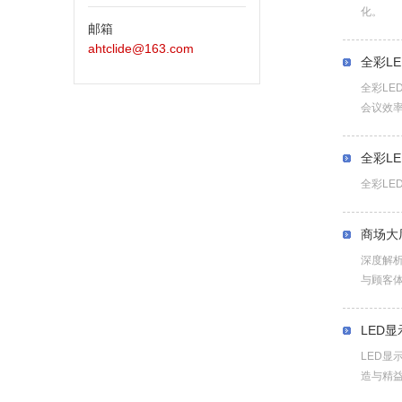
化。
邮箱
ahtclide@163.com
全彩L
全彩L
会议效
全彩L
全彩L
商场大
深度解
与顾客
LED
LED
造与精