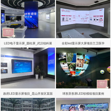
LED电子显示屏_圆柱屏_武汉锐科展
全彩led显示屏大屏项目兰卫医学
厅
政府LED显示屏项目_昆山开发区某国
球形异形屏LED软模组项目案例
有单位LED大屏